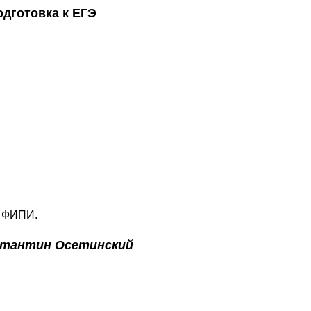
одготовка к ЕГЭ
т ФИПИ.
стантин Осетинский