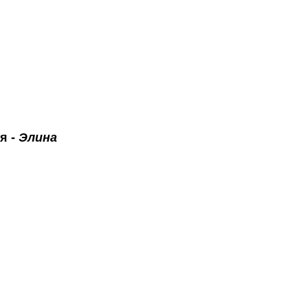
я -
Элина