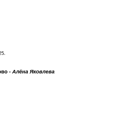
25.
ово
-
Алёна Яковлева