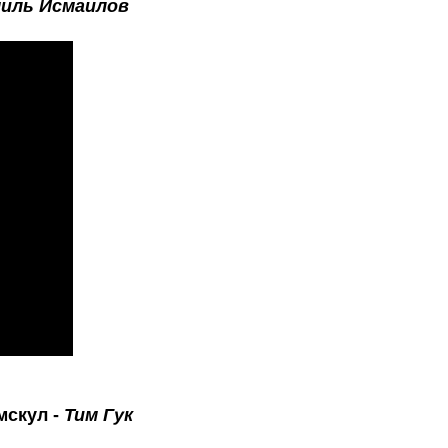
иль Исмаилов
мскул -
Тим Гук