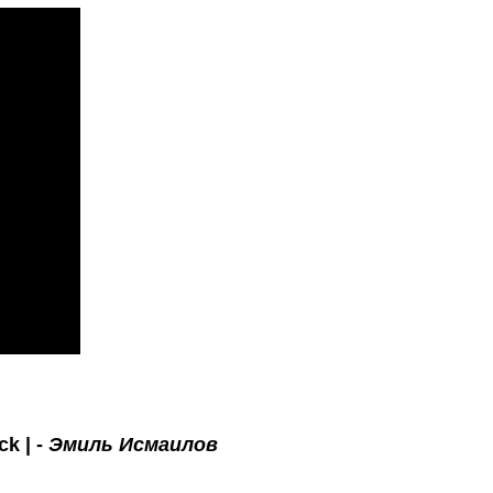
k | -
Эмиль Исмаилов