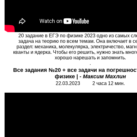
20 задание в ЕГЭ по физике 2023 одно из самых с
задача на теорию по всем темам. Она включает в 
раздел: механика, молекулярка, электричество, магн
кванты и ядерка. Чтобы его решить, нужно знать мног
хорошо нарешать и запомнить.
.
Все задания №20 + все задачи на погрешност
физике | -
Максим Махлин
22.03.2023 2 часа 12 мин.