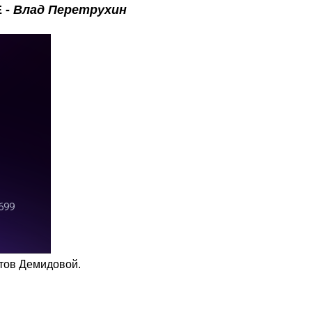
E
-
Влад Перетрухин
тов Демидовой.