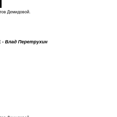
тов Демидовой.
E
-
Влад Перетрухин