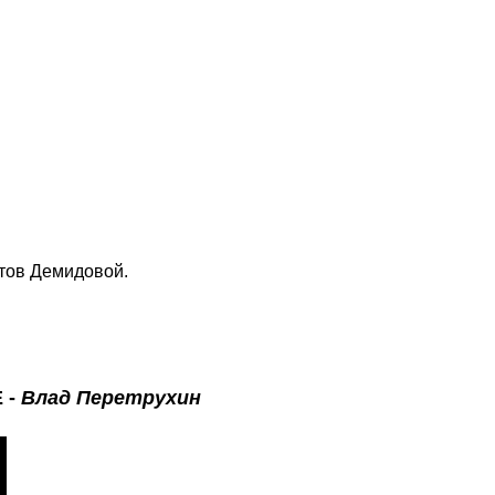
тов Демидовой.
E
-
Влад Перетрухин