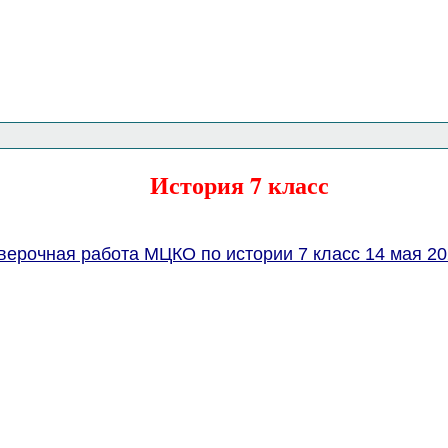
Главная страница
<<<
История
<<<
История 7 класс
верочная работа МЦКО по истории 7 класс 14 мая 20