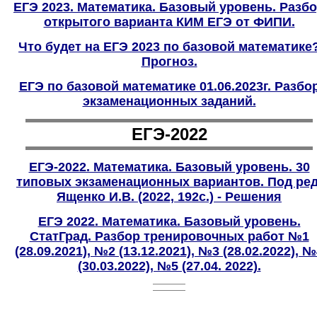
ЕГЭ 2023. Математика. Базовый уровень. Разб
открытого варианта КИМ ЕГЭ от ФИПИ.
Что будет на ЕГЭ 2023 по базовой математике
Прогноз.
ЕГЭ по базовой математике 01.06.2023г. Разбо
экзаменационных заданий.
ЕГЭ-2022
ЕГЭ-2022. Математика. Базовый уровень. 30
типовых экзаменационных вариантов. Под ред
Ященко И.В. (2022, 192с.) - Решения
ЕГЭ 2022. Математика. Базовый уровень.
СтатГрад. Разбор тренировочных работ №1
(28.09.2021), №2 (13.12.2021), №3 (28.02.2022), 
(30.03.2022), №5 (27.04. 2022).