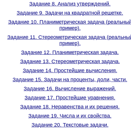
Задание 8. Анализ утверждений.
Задание 9. Задачи на квадратной решетке.
Задание 10. Планиметрическая задача (реальны
пример).
Задание 11. Стереометрическая задача (реальны
пример).
Задание 12. Планиметрическая задача.
Задание 13. Стереометрическая задача.
Задание 14. Простейшие вычисления.
Задание 15. Задачи на проценты, доли, части.
Задание 16. Вычисление выражений.
Задание 17. Простейшие уравнения.
Задание 18. Неравенства и их решения.
Задание 19. Числа и их свойства.
Задание 20. Текстовые задачи.