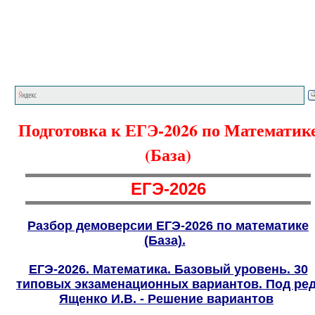
Главная страница
<<<
Математика
<<<
Подготовка к ЕГЭ-2026 по Математик
(База)
ЕГЭ-2026
Разбор демоверсии ЕГЭ-2026 по математике
(База).
ЕГЭ-2026. Математика. Базовый уровень. 30
типовых экзаменационных вариантов. Под ред
Ященко И.В. - Решение вариантов