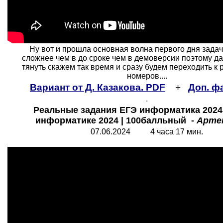
Ну вот и прошла основная волна первого дня зада
сложнее чем в до сроке чем в демоверсии поэтому д
тянуть скажем так время и сразу будем переходить к
номеров....
Вариант от Д. Казакова. PDF
+
Доп. ф
.
Реальные задания ЕГЭ информатика 2024 
информатике 2024 | 100балльный -
Арте
07.06.2024 4 часа 17 мин.