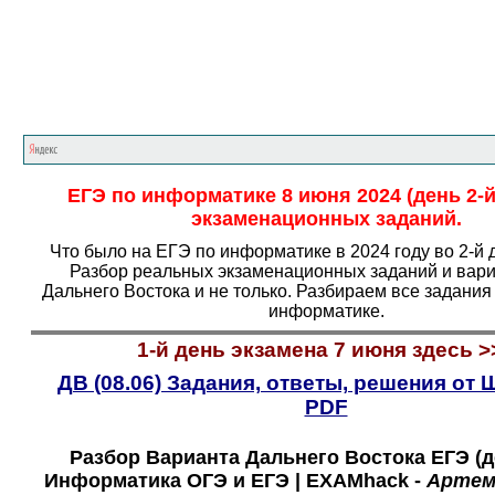
Главная страница
<<<
Информатика
<<<
Е
ЕГЭ по информатике 8 июня 2024 (день 2-й
экзаменационных заданий.
Что было на ЕГЭ по информатике в 2024 году во 2-й 
Разбор реальных экзаменационных заданий и вар
Дальнего Востока и не только. Разбираем все задания
информатике.
1
-й день экзамена
7
июня здесь
>
ДВ (08.06) Задания, ответы, решения от 
PDF
Разбор Варианта Дальнего Востока ЕГЭ (де
Информатика ОГЭ и ЕГЭ | EXAMhack -
Артем