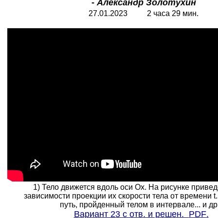
-
Александр Золотухин
27.01.2023 2 часа 29 мин.
1) Тело движется вдоль оси Ох. На рисунке приве
зависимости проекции их скорости тела от времени t
путь, пройденный телом в интервале... и др..
Вариант 23 с отв. и решен.
PDF
.